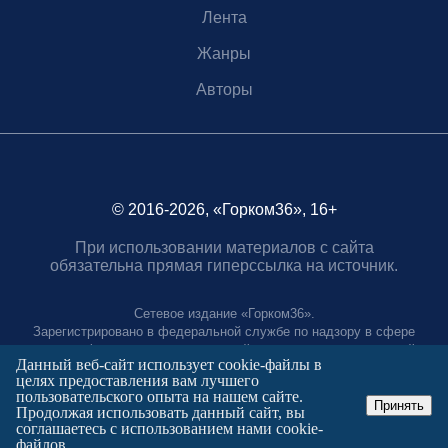
Лента
Жанры
Авторы
© 2016-2026, «Горком36», 16+
При использовании материалов с сайта
обязательна прямая гиперссылка на источник.
Сетевое издание «Горком36».
Зарегистрировано в федеральной службе по надзору в сфере
связи, информационных технологий и массовых коммуникаций.
Данный веб-сайт использует cookie-файлы в
Регистрационный номер ЭЛ № ФС77-88966 от 21 января 2025 г.
целях предоставления вам лучшего
Учредитель: Муниципальное автономное учреждение "Агентство
пользовательского опыта на нашем сайте.
городских коммуникаций"
Принять
Продолжая использовать данный сайт, вы
Главный редактор:
соглашаетесь с использованием нами cookie-
Полтаев Герман Вахаевич.
файлов.