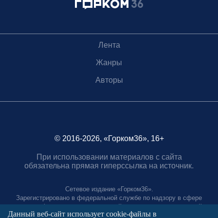
Лента
Жанры
Авторы
© 2016-2026, «Горком36», 16+
При использовании материалов с сайта
обязательна прямая гиперссылка на источник.
Сетевое издание «Горком36».
Зарегистрировано в федеральной службе по надзору в сфере
связи, информационных технологий и массовых коммуникаций.
Данный веб-сайт использует cookie-файлы в
Регистрационный номер ЭЛ № ФС77-88966 от 21 января 2025 г.