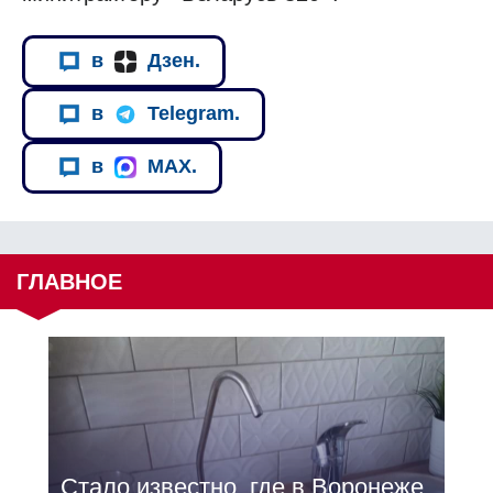
в
Дзен.
в
Telegram.
в
MAX.
ГЛАВНОЕ
Стало известно, где в Воронеже