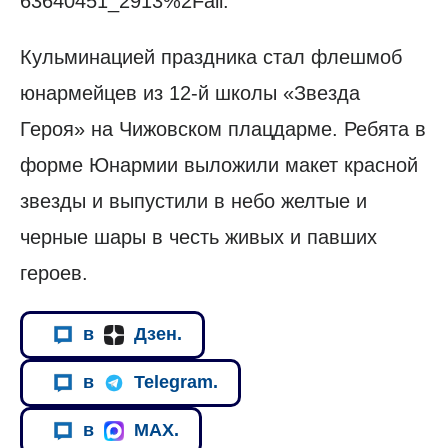
63640451_2913%2Fall.
Кульминацией праздника стал флешмоб
юнармейцев из 12-й школы «Звезда
Героя» на Чижовском плацдарме. Ребята в
форме Юнармии выложили макет красной
звезды и выпустили в небо желтые и
черные шары в честь живых и павших
героев.
в
Дзен.
в
Telegram.
в
MAX.