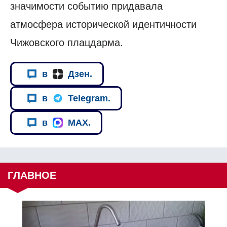
значимости событию придавала
атмосфера исторической идентичности
Чижовского плацдарма.
в
Дзен.
в
Telegram.
в
MAX.
ГЛАВНОЕ