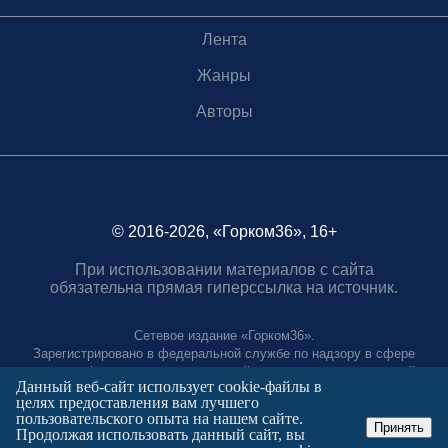
Лента
Жанры
Авторы
© 2016-2026, «Горком36», 16+
При использовании материалов с сайта
обязательна прямая гиперссылка на источник.
Сетевое издание «Горком36».
Зарегистрировано в федеральной службе по надзору в сфере
связи, информационных технологий и массовых коммуникаций.
Данный веб-сайт использует cookie-файлы в
Регистрационный номер ЭЛ № ФС77-88966 от 21 января 2025 г.
целях предоставления вам лучшего
Учредитель: Муниципальное автономное учреждение "Агентство
пользовательского опыта на нашем сайте.
городских коммуникаций"
Принять
Продолжая использовать данный сайт, вы
Главный редактор: