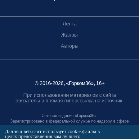
Лента
Жанры
Авторы
© 2016-2026, «Горком36», 16+
При использовании материалов с сайта
обязательна прямая гиперссылка на источник.
Сетевое издание «Горком36».
Зарегистрировано в федеральной службе по надзору в сфере
связи, информационных технологий и массовых коммуникаций.
Данный веб-сайт использует cookie-файлы в
Регистрационный номер ЭЛ № ФС77-88966 от 21 января 2025 г.
целях предоставления вам лучшего
Учредитель: Муниципальное автономное учреждение "Агентство