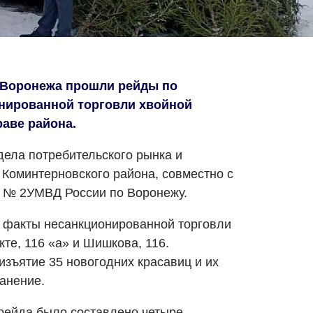
 Воронежа прошли рейды по
нированной торговли хвойной
раве района.
дела потребительского рынка и
Коминтерновского района, совместно с
и № 2УМВД России по Воронежу.
 факты несанкционированной торговли
те, 116 «а» и Шишкова, 116.
изъятие 35 новогодних красавиц и их
анение.
 рейда было составлено четыре