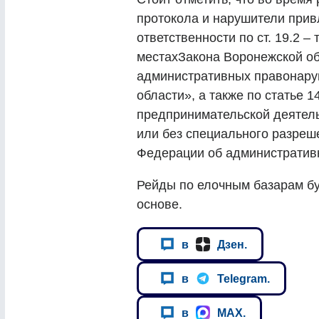
протокола и нарушители прив
ответственности по ст. 19.2 –
местахЗакона Воронежской об
административных правонару
области», а также по статье 
предпринимательской деятель
или без специального разреш
Федерации об административ
Рейды по елочным базарам бу
основе.
в
Дзен.
в
Telegram.
в
MAX.