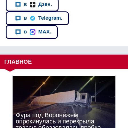
в
Дзен.
в
Telegram.
в
MAX.
ГЛАВНОЕ
Фура под Воронежем
опрокинулась и перекрыла
трассу: образовалась пробка