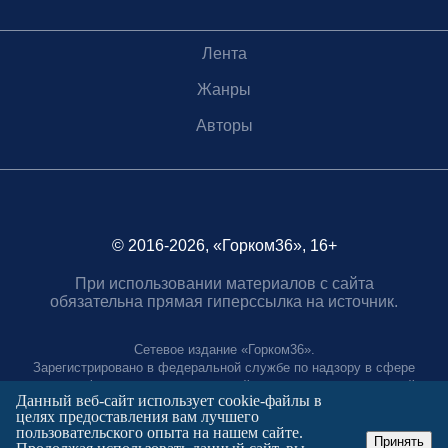
Лента
Жанры
Авторы
© 2016-2026, «Горком36», 16+
При использовании материалов с сайта
обязательна прямая гиперссылка на источник.
Сетевое издание «Горком36».
Зарегистрировано в федеральной службе по надзору в сфере
связи, информационных технологий и массовых коммуникаций.
Данный веб-сайт использует cookie-файлы в
Регистрационный номер ЭЛ № ФС77-88966 от 21 января 2025 г.
целях предоставления вам лучшего
Учредитель: Муниципальное автономное учреждение "Агентство
пользовательского опыта на нашем сайте.
городских коммуникаций"
Принять