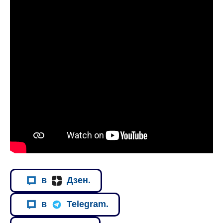
в
Дзен.
в
Telegram.