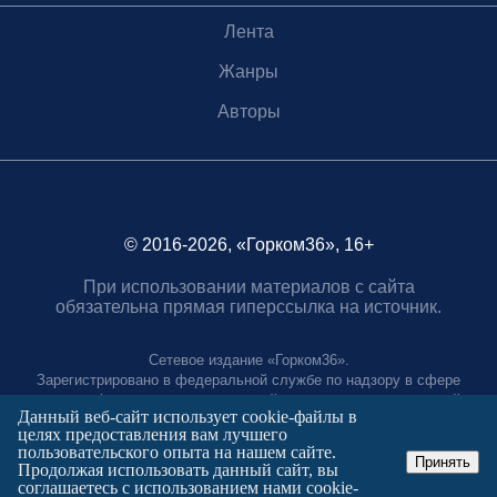
Лента
Жанры
Авторы
© 2016-2026, «Горком36», 16+
При использовании материалов с сайта
обязательна прямая гиперссылка на источник.
Сетевое издание «Горком36».
Зарегистрировано в федеральной службе по надзору в сфере
связи, информационных технологий и массовых коммуникаций.
Данный веб-сайт использует cookie-файлы в
Регистрационный номер ЭЛ № ФС77-88966 от 21 января 2025 г.
целях предоставления вам лучшего
Учредитель: Муниципальное автономное учреждение "Агентство
пользовательского опыта на нашем сайте.
городских коммуникаций"
Принять
Продолжая использовать данный сайт, вы
Главный редактор:
соглашаетесь с использованием нами cookie-