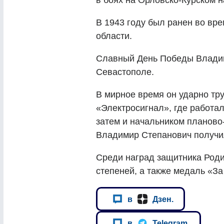
в боях на Орловско-Курском 
В 1943 году был ранен во вр
области.
Славный День Победы Владим
Севастополе.
В мирное время он ударно тр
«Электросигнал», где работа
затем и начальником планово
Владимир Степанович получил
Среди наград защитника Роди
степеней, а также медаль «З
в
Дзен.
в
Telegram.