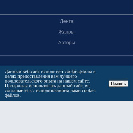
Лента
Жанры
Авторы
Данный веб-сайт использует cookie-файлы в
целях предоставления вам лучшего
© 2016-2026, «Горком36», 16+
пользовательского опыта на нашем сайте.
Принять
Продолжая использовать данный сайт, вы
При использовании материалов с сайта
соглашаетесь с использованием нами cookie-
обязательна прямая гиперссылка на источник.
файлов.
Сетевое издание «Горком36».
Зарегистрировано в федеральной службе по надзору в сфере
связи, информационных технологий и массовых коммуникаций.
Регистрационный номер ЭЛ № ФС77-88966 от 21 января 2025 г.
Учредитель: Муниципальное автономное учреждение "Агентство