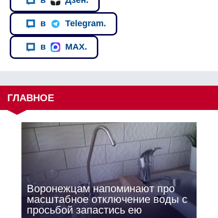
в
Дзен.
в
Telegram.
в
MAX.
ГЛАВНОЕ
Воронежцам напоминают про
масштабное отключение воды с
просьбой запастись ею