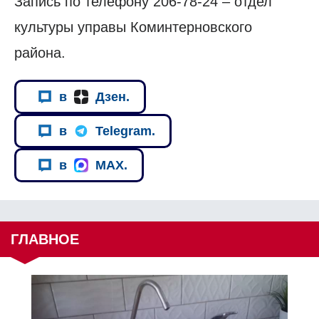
Запись по телефону 206-78-24 – отдел
культуры управы Коминтерновского
района.
в
Дзен.
в
Telegram.
в
MAX.
ГЛАВНОЕ