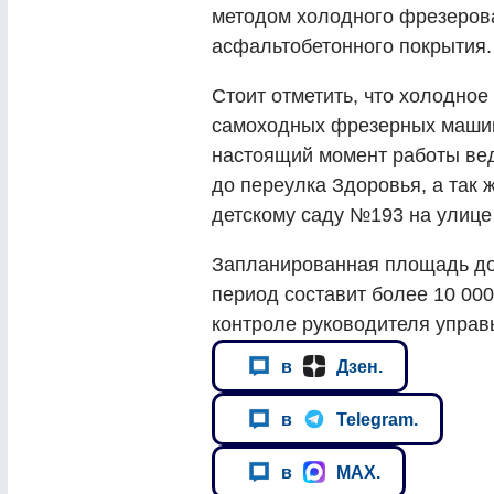
методом холодного фрезеров
асфальтобетонного покрытия.
Стоит отметить, что холодно
самоходных фрезерных машин
настоящий момент работы вед
до переулка Здоровья, а так 
детскому саду №193 на улице
Запланированная площадь до
период составит более 10 000
контроле руководителя упра
в
Дзен.
в
Telegram.
в
MAX.